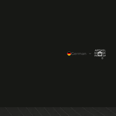
ARTIKEL IM
WARENKORB
German
INSGESAMT:
0