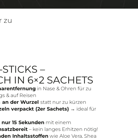
r zu
STICKS –
CH IN 6×2 SACHETS
aarentfernung
in Nase & Ohren für zu
s & auf Reisen
n
an der Wurzel
statt nur zu kürzen
zeln verpackt (2er Sachets)
→ ideal für
n nur 15 Sekunden
mit einem
nsatzbereit
– kein langes Erhitzen nötig!
den Inhaltsstoffen
wie Aloe Vera, Shea