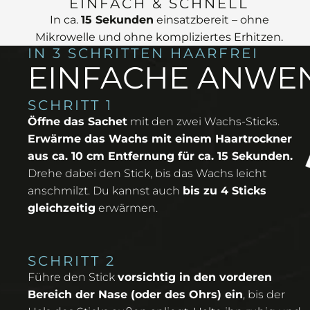
EINFACH & SCHNELL
In ca.
15 Sekunden
einsatzbereit – ohne
Mikrowelle und ohne kompliziertes Erhitzen.
IN 3 SCHRITTEN HAARFREI
EINFACHE ANW
SCHRITT 1
Öffne das Sachet
mit den zwei Wachs-Sticks.
Erwärme das Wachs mit einem Haartrockner
aus ca. 10 cm Entfernung für ca. 15 Sekunden.
Drehe dabei den Stick, bis das Wachs leicht
anschmilzt. Du kannst auch
bis zu 4 Sticks
gleichzeitig
erwärmen.
SCHRITT 2
Führe den Stick
vorsichtig in den vorderen
Bereich der Nase (oder des Ohrs) ein
, bis der