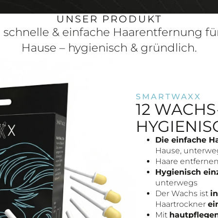
UNSER PRODUKT
 schnelle & einfache Haarentfernung fü
Hause – hygienisch & gründlich.
SMARTWAXX
12 WACHS-
HYGIENIS
Die einfache H
Hause, unterweg
Haare entferne
Hygienisch ein
unterwegs
Der Wachs ist
i
Haartrockner
ei
Mit
hautpflegen