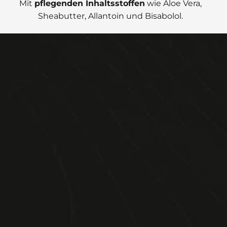
Mit
pflegenden Inhaltsstoffen
wie Aloe Vera,
Sheabutter, Allantoin und Bisabolol.