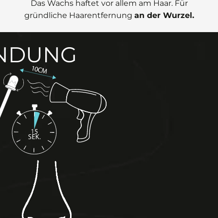
Das Wachs haftet vor allem am Haar. Für
gründliche Haarentfernung
an der Wurzel.
ENDUNG